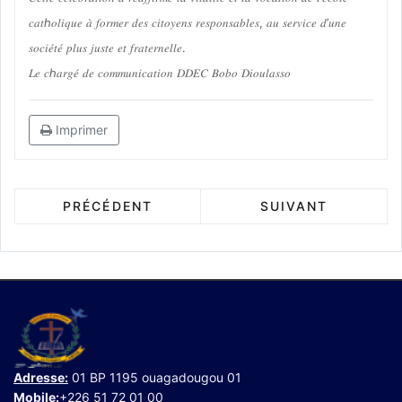
𝑐𝑎𝑡ℎ𝑜𝑙𝑖𝑞𝑢𝑒 𝑎̀ 𝑓𝑜𝑟𝑚𝑒𝑟 𝑑𝑒𝑠 𝑐𝑖𝑡𝑜𝑦𝑒𝑛𝑠 𝑟𝑒𝑠𝑝𝑜𝑛𝑠𝑎𝑏𝑙𝑒𝑠, 𝑎𝑢 𝑠𝑒𝑟𝑣𝑖𝑐𝑒 𝑑’𝑢𝑛𝑒
𝑠𝑜𝑐𝑖𝑒́𝑡𝑒́ 𝑝𝑙𝑢𝑠 𝑗𝑢𝑠𝑡𝑒 𝑒𝑡 𝑓𝑟𝑎𝑡𝑒𝑟𝑛𝑒𝑙𝑙𝑒.
𝐿𝑒 𝑐ℎ𝑎𝑟𝑔𝑒́ 𝑑𝑒 𝑐𝑜𝑚𝑚𝑢𝑛𝑖𝑐𝑎𝑡𝑖𝑜𝑛 𝐷𝐷𝐸𝐶 𝐵𝑜𝑏𝑜 𝐷𝑖𝑜𝑢𝑙𝑎𝑠𝑠𝑜
Imprimer
PRÉCÉDENT
SUIVANT
Adresse:
01 BP 1195 ouagadougou 01
Mobile:
+226 51 72 01 00