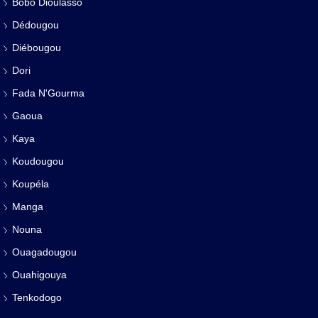
Bobo Dioulasso
Dédougou
Diébougou
Dori
Fada N'Gourma
Gaoua
Kaya
Koudougou
Koupéla
Manga
Nouna
Ouagadougou
Ouahigouya
Tenkodogo