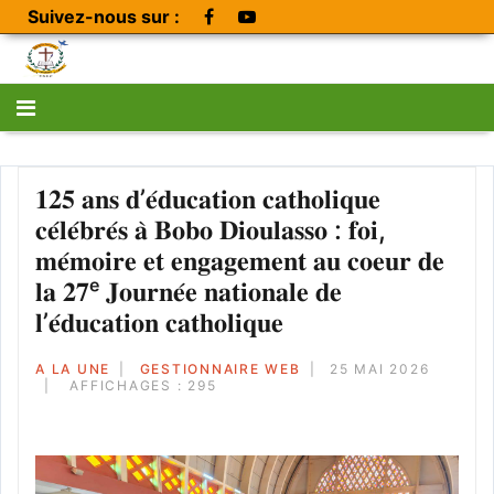
Suivez-nous sur :
𝟏𝟐𝟓 𝐚𝐧𝐬 𝐝’𝐞́𝐝𝐮𝐜𝐚𝐭𝐢𝐨𝐧 𝐜𝐚𝐭𝐡𝐨𝐥𝐢𝐪𝐮𝐞
𝐜𝐞́𝐥𝐞́𝐛𝐫𝐞́𝐬 𝐚̀ 𝐁𝐨𝐛𝐨 𝐃𝐢𝐨𝐮𝐥𝐚𝐬𝐬𝐨 : 𝐟𝐨𝐢,
𝐦𝐞́𝐦𝐨𝐢𝐫𝐞 𝐞𝐭 𝐞𝐧𝐠𝐚𝐠𝐞𝐦𝐞𝐧𝐭 𝐚𝐮 𝐜𝐨𝐞𝐮𝐫 𝐝𝐞
𝐥𝐚 𝟐𝟕ᵉ 𝐉𝐨𝐮𝐫𝐧𝐞́𝐞 𝐧𝐚𝐭𝐢𝐨𝐧𝐚𝐥𝐞 𝐝𝐞
𝐥’𝐞́𝐝𝐮𝐜𝐚𝐭𝐢𝐨𝐧 𝐜𝐚𝐭𝐡𝐨𝐥𝐢𝐪𝐮𝐞
A LA UNE
GESTIONNAIRE WEB
25 MAI 2026
AFFICHAGES : 295