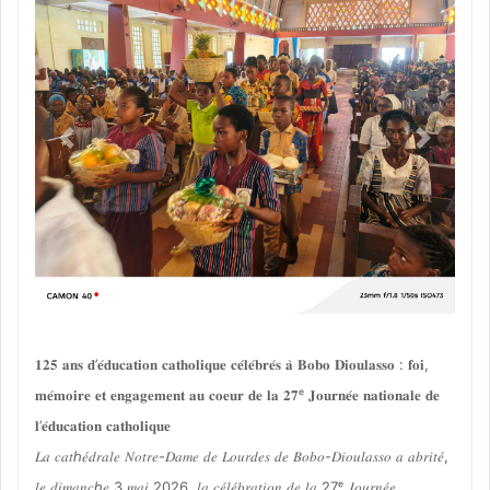
Previous
Next
𝟏𝟐𝟓 𝐚𝐧𝐬 𝐝’𝐞́𝐝𝐮𝐜𝐚𝐭𝐢𝐨𝐧 𝐜𝐚𝐭𝐡𝐨𝐥𝐢𝐪𝐮𝐞 𝐜𝐞́𝐥𝐞́𝐛𝐫𝐞́𝐬 𝐚̀ 𝐁𝐨𝐛𝐨 𝐃𝐢𝐨𝐮𝐥𝐚𝐬𝐬𝐨 : 𝐟𝐨𝐢,
𝐦𝐞́𝐦𝐨𝐢𝐫𝐞 𝐞𝐭 𝐞𝐧𝐠𝐚𝐠𝐞𝐦𝐞𝐧𝐭 𝐚𝐮 𝐜𝐨𝐞𝐮𝐫 𝐝𝐞 𝐥𝐚 𝟐𝟕ᵉ 𝐉𝐨𝐮𝐫𝐧𝐞́𝐞 𝐧𝐚𝐭𝐢𝐨𝐧𝐚𝐥𝐞 𝐝𝐞
𝐥’𝐞́𝐝𝐮𝐜𝐚𝐭𝐢𝐨𝐧 𝐜𝐚𝐭𝐡𝐨𝐥𝐢𝐪𝐮𝐞
𝐿𝑎 𝑐𝑎𝑡ℎ𝑒́𝑑𝑟𝑎𝑙𝑒 𝑁𝑜𝑡𝑟𝑒-𝐷𝑎𝑚𝑒 𝑑𝑒 𝐿𝑜𝑢𝑟𝑑𝑒𝑠 𝑑𝑒 𝐵𝑜𝑏𝑜-𝐷𝑖𝑜𝑢𝑙𝑎𝑠𝑠𝑜 𝑎 𝑎𝑏𝑟𝑖𝑡𝑒́,
𝑙𝑒 𝑑𝑖𝑚𝑎𝑛𝑐ℎ𝑒 3 𝑚𝑎𝑖 2026, 𝑙𝑎 𝑐𝑒́𝑙𝑒́𝑏𝑟𝑎𝑡𝑖𝑜𝑛 𝑑𝑒 𝑙𝑎 27ᵉ 𝐽𝑜𝑢𝑟𝑛𝑒́𝑒