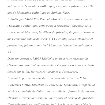
𝑛𝑎𝑡𝑖𝑜𝑛𝑎𝑙𝑒 𝑑𝑒 𝑙’𝑒́𝑑𝑢𝑐𝑎𝑡𝑖𝑜𝑛 𝑐𝑎𝑡ℎ𝑜𝑙𝑖𝑞𝑢𝑒, 𝑚𝑎𝑟𝑞𝑢𝑎𝑛𝑡 𝑒́𝑔𝑎𝑙𝑒𝑚𝑒𝑛𝑡 𝑙𝑒𝑠 125
𝑎𝑛𝑠 𝑑𝑒 𝑙’𝑒́𝑑𝑢𝑐𝑎𝑡𝑖𝑜𝑛 𝑐𝑎𝑡ℎ𝑜𝑙𝑖𝑞𝑢𝑒 𝑎𝑢 𝐵𝑢𝑟𝑘𝑖𝑛𝑎 𝐹𝑎𝑠𝑜.
𝑃𝑟𝑒́𝑠𝑖𝑑𝑒́𝑒 𝑝𝑎𝑟 𝑙’𝐴𝑏𝑏𝑒́ 𝐸́𝑙𝑖𝑒 𝑅𝑒𝑛𝑎𝑢𝑑 𝑆𝐴𝑁𝑂𝑁, 𝐷𝑖𝑟𝑒𝑐𝑡𝑒𝑢𝑟 𝑑𝑖𝑜𝑐𝑒́𝑠𝑎𝑖𝑛 𝑑𝑒
𝑙’𝐸́𝑑𝑢𝑐𝑎𝑡𝑖𝑜𝑛 𝑐𝑎𝑡ℎ𝑜𝑙𝑖𝑞𝑢𝑒, 𝑐𝑒𝑡𝑡𝑒 𝑚𝑒𝑠𝑠𝑒 𝑎 𝑟𝑎𝑠𝑠𝑒𝑚𝑏𝑙𝑒́ 𝑙’𝑒𝑛𝑠𝑒𝑚𝑏𝑙𝑒 𝑑𝑒 𝑙𝑎
𝑐𝑜𝑚𝑚𝑢𝑛𝑎𝑢𝑡𝑒́ 𝑒́𝑑𝑢𝑐𝑎𝑡𝑖𝑣𝑒, 𝑙𝑒𝑠 𝑒́𝑙𝑒̀𝑣𝑒𝑠 𝑑𝑢 𝑝𝑟𝑖𝑚𝑎𝑖𝑟𝑒, 𝑑𝑢 𝑝𝑜𝑠𝑡 𝑝𝑟𝑖𝑚𝑎𝑖𝑟𝑒 𝑒𝑡
𝑑𝑢 𝑠𝑒𝑐𝑜𝑛𝑑𝑎𝑖𝑟𝑒 𝑎𝑢𝑡𝑜𝑢𝑟 𝑑𝑢 𝑡ℎ𝑒̀𝑚𝑒 : << 𝑃𝑎𝑟𝑒𝑛𝑡𝑠, 𝑒́𝑙𝑒̀𝑣𝑒𝑠, 𝑒́𝑡𝑢𝑑𝑖𝑎𝑛𝑡𝑠 𝑒𝑡
𝑝𝑎𝑟𝑡𝑒𝑛𝑎𝑖𝑟𝑒𝑠, 𝑗𝑢𝑏𝑖𝑙𝑜𝑛𝑠 𝑝𝑜𝑢𝑟 𝑙𝑒𝑠 125 𝑎𝑛𝑠 𝑑𝑒 𝑙’𝑒́𝑑𝑢𝑐𝑎𝑡𝑖𝑜𝑛 𝑐𝑎𝑡ℎ𝑜𝑙𝑖𝑞𝑢𝑒
>>.
𝐷𝑎𝑛𝑠 𝑠𝑜𝑛 𝑚𝑒𝑠𝑠𝑎𝑔𝑒, 𝑙’𝐴𝑏𝑏𝑒́ 𝑆𝐴𝑁𝑂𝑁 𝑎 𝑖𝑛𝑣𝑖𝑡𝑒́ 𝑎̀ 𝑓𝑎𝑖𝑟𝑒 𝑚𝑒́𝑚𝑜𝑖𝑟𝑒 𝑑𝑢
𝑐ℎ𝑒𝑚𝑖𝑛 𝑝𝑎𝑟𝑐𝑜𝑢𝑟𝑢 𝑡𝑜𝑢𝑡 𝑒𝑛 𝑟𝑒𝑛𝑜𝑢𝑣𝑒𝑙𝑎𝑛𝑡 𝑙’𝑒𝑛𝑔𝑎𝑔𝑒𝑚𝑒𝑛𝑡 𝑝𝑜𝑢𝑟 𝑢𝑛𝑒 𝑒́𝑐𝑜𝑙𝑒
𝑓𝑜𝑛𝑑𝑒́𝑒 𝑠𝑢𝑟 𝑙𝑎 𝑓𝑜𝑖, 𝑙𝑒𝑠 𝑣𝑎𝑙𝑒𝑢𝑟𝑠 ℎ𝑢𝑚𝑎𝑖𝑛𝑒𝑠 𝑒𝑡 𝑙’𝑒𝑥𝑐𝑒𝑙𝑙𝑒𝑛𝑐𝑒.
𝑃𝑟𝑒𝑛𝑎𝑛𝑡 𝑙𝑎 𝑝𝑎𝑟𝑜𝑙𝑒 𝑎𝑢 𝑛𝑜𝑚 𝑑𝑒𝑠 𝑠𝑡𝑟𝑢𝑐𝑡𝑢𝑟𝑒𝑠 𝑒́𝑑𝑢𝑐𝑎𝑡𝑖𝑣𝑒𝑠, 𝑙𝑒 𝐹𝑟𝑒̀𝑟𝑒
𝑊𝑒𝑛𝑐𝑒𝑠𝑙𝑎𝑠 𝑆𝑂𝑀𝐸́, 𝐷𝑖𝑟𝑒𝑐𝑡𝑒𝑢𝑟 𝑑𝑢 𝑐𝑜𝑙𝑙𝑒̀𝑔𝑒 𝑑𝑒 𝑇𝑜𝑢𝑛𝑜𝑢𝑚𝑎, 𝑎̀ 𝑟𝑎𝑝𝑝𝑒𝑙𝑒́ 𝑙𝑎
𝑚𝑖𝑠𝑠𝑖𝑜𝑛 𝑒𝑠𝑠𝑒𝑛𝑡𝑖𝑒𝑙𝑙𝑒 𝑑𝑒 𝑙’𝑒́𝑑𝑢𝑐𝑎𝑡𝑖𝑜𝑛 𝑐𝑎𝑡ℎ𝑜𝑙𝑖𝑞𝑢𝑒 : 𝑓𝑜𝑟𝑚𝑒𝑟 𝑖𝑛𝑡𝑒́𝑔𝑟𝑎𝑙𝑒𝑚𝑒𝑛𝑡
𝑙’ℎ𝑜𝑚𝑚𝑒 𝑎̀ 𝑡𝑟𝑎𝑣𝑒𝑟𝑠 𝑙𝑎 𝑑𝑖𝑠𝑐𝑖𝑝𝑙𝑖𝑛𝑒, 𝑙𝑎 𝑑𝑟𝑜𝑖𝑡𝑢𝑟𝑒 𝑒𝑡 𝑙’𝑎𝑚𝑜𝑢𝑟 𝑑𝑢 𝑝𝑟𝑜𝑐ℎ𝑎𝑖𝑛.
𝐶𝑒𝑡𝑡𝑒 𝑐𝑒́𝑙𝑒́𝑏𝑟𝑎𝑡𝑖𝑜𝑛 𝑎 𝑟𝑒́𝑎𝑓𝑓𝑖𝑟𝑚𝑒́ 𝑙𝑎 𝑣𝑖𝑡𝑎𝑙𝑖𝑡𝑒́ 𝑒𝑡 𝑙𝑎 𝑣𝑜𝑐𝑎𝑡𝑖𝑜𝑛 𝑑𝑒 𝑙’𝑒́𝑐𝑜𝑙𝑒