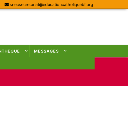
snecsecretariat@educationcatholiquebf.org
NTHEQUE
MESSAGES
s