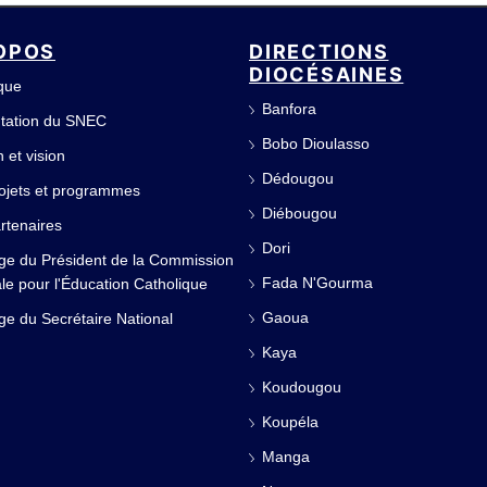
OPOS
DIRECTIONS
DIOCÉSAINES
ique
Banfora
tation du SNEC
Bobo Dioulasso
 et vision
Dédougou
ojets et programmes
Diébougou
rtenaires
Dori
e du Président de la Commission
Fada N'Gourma
le pour l'Éducation Catholique
Gaoua
e du Secrétaire National
Kaya
Koudougou
Koupéla
Manga