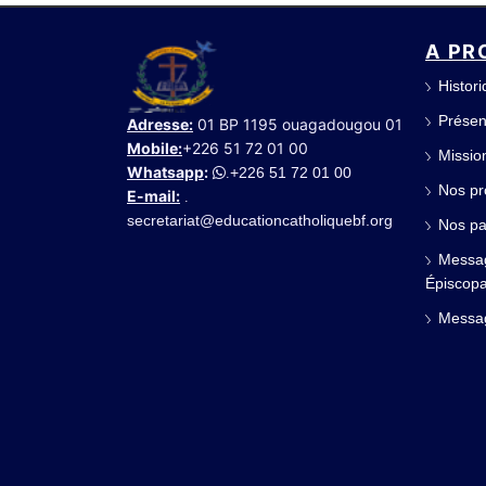
A PR
Histor
Présen
Adresse:
01 BP 1195 ouagadougou 01
Mobile:
+226 51 72 01 00
Mission
Whatsapp
:
+226 51 72 01 00
.
Nos pr
E-mail:
.
secretariat@educationcatholiquebf.org
Nos pa
Messag
Épiscopa
Messag