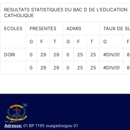
RESULTATS STATISTIQUES DU BAC D DE L'EDUCATION
CATHOLIQUE
ECOLES
PRESENTES
ADMIS
TAUX DE S
G
F
T
G
F
T
G
F
DORI
0
29
29
0
25
25
#DIV/0!
8
0
29
29
0
25
25
#DIV/0!
8
Adresse:
01 BP 1195 ouagadougou 01