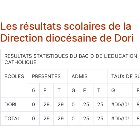
Les résultats scolaires de la
Direction diocésaine de Dori
RESULTATS STATISTIQUES DU BAC D DE L'EDUCATION
CATHOLIQUE
ECOLES
PRESENTES
ADMIS
TAUX DE S
G
F
T
G
F
T
G
F
DORI
0
29
29
0
25
25
#DIV/0!
8
TOTAL
0
29
29
0
25
25
#DIV/0!
8