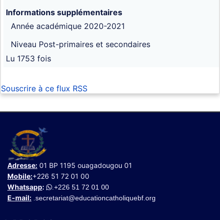
Informations supplémentaires
Année académique
2020-2021
Niveau
Post-primaires et secondaires
Lu 1753 fois
Souscrire à ce flux RSS
Adresse:
01 BP 1195 ouagadougou 01
Mobile:
+226 51 72 01 00
Whatsapp
:
+226 51 72 01 00
.
E-mail:
secretariat@educationcatholiquebf.org
.