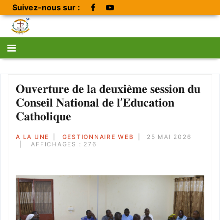
Suivez-nous sur :
𝐎𝐮𝐯𝐞𝐫𝐭𝐮𝐫𝐞 𝐝𝐞 𝐥𝐚 𝐝𝐞𝐮𝐱𝐢𝐞̀𝐦𝐞 𝐬𝐞𝐬𝐬𝐢𝐨𝐧 𝐝𝐮
𝐂𝐨𝐧𝐬𝐞𝐢𝐥 𝐍𝐚𝐭𝐢𝐨𝐧𝐚𝐥 𝐝𝐞 𝐥’𝐄́𝐝𝐮𝐜𝐚𝐭𝐢𝐨𝐧
𝐂𝐚𝐭𝐡𝐨𝐥𝐢𝐪𝐮𝐞
A LA UNE
GESTIONNAIRE WEB
25 MAI 2026
AFFICHAGES : 276