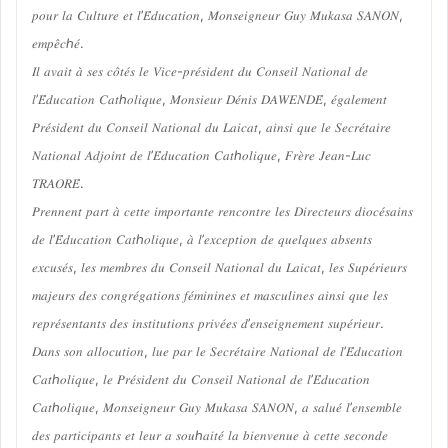
𝑝𝑜𝑢𝑟 𝑙𝑎 𝐶𝑢𝑙𝑡𝑢𝑟𝑒 𝑒𝑡 𝑙’𝐸́𝑑𝑢𝑐𝑎𝑡𝑖𝑜𝑛, 𝑀𝑜𝑛𝑠𝑒𝑖𝑔𝑛𝑒𝑢𝑟 𝐺𝑢𝑦 𝑀𝑢𝑘𝑎𝑠𝑎 𝑆𝐴𝑁𝑂𝑁,
𝑒𝑚𝑝𝑒̂𝑐ℎ𝑒́.
𝐼𝑙 𝑎𝑣𝑎𝑖𝑡 𝑎̀ 𝑠𝑒𝑠 𝑐𝑜̂𝑡𝑒́𝑠 𝑙𝑒 𝑉𝑖𝑐𝑒-𝑝𝑟𝑒́𝑠𝑖𝑑𝑒𝑛𝑡 𝑑𝑢 𝐶𝑜𝑛𝑠𝑒𝑖𝑙 𝑁𝑎𝑡𝑖𝑜𝑛𝑎𝑙 𝑑𝑒
𝑙’𝐸́𝑑𝑢𝑐𝑎𝑡𝑖𝑜𝑛 𝐶𝑎𝑡ℎ𝑜𝑙𝑖𝑞𝑢𝑒, 𝑀𝑜𝑛𝑠𝑖𝑒𝑢𝑟 𝐷𝑒́𝑛𝑖𝑠 𝐷𝐴𝑊𝐸𝑁𝐷𝐸́, 𝑒́𝑔𝑎𝑙𝑒𝑚𝑒𝑛𝑡
𝑃𝑟𝑒́𝑠𝑖𝑑𝑒𝑛𝑡 𝑑𝑢 𝐶𝑜𝑛𝑠𝑒𝑖𝑙 𝑁𝑎𝑡𝑖𝑜𝑛𝑎𝑙 𝑑𝑢 𝐿𝑎𝑖𝑐𝑎𝑡, 𝑎𝑖𝑛𝑠𝑖 𝑞𝑢𝑒 𝑙𝑒 𝑆𝑒𝑐𝑟𝑒́𝑡𝑎𝑖𝑟𝑒
𝑁𝑎𝑡𝑖𝑜𝑛𝑎𝑙 𝐴𝑑𝑗𝑜𝑖𝑛𝑡 𝑑𝑒 𝑙’𝐸́𝑑𝑢𝑐𝑎𝑡𝑖𝑜𝑛 𝐶𝑎𝑡ℎ𝑜𝑙𝑖𝑞𝑢𝑒, 𝐹𝑟𝑒̀𝑟𝑒 𝐽𝑒𝑎𝑛-𝐿𝑢𝑐
𝑇𝑅𝐴𝑂𝑅𝐸́.
𝑃𝑟𝑒𝑛𝑛𝑒𝑛𝑡 𝑝𝑎𝑟𝑡 𝑎̀ 𝑐𝑒𝑡𝑡𝑒 𝑖𝑚𝑝𝑜𝑟𝑡𝑎𝑛𝑡𝑒 𝑟𝑒𝑛𝑐𝑜𝑛𝑡𝑟𝑒 𝑙𝑒𝑠 𝐷𝑖𝑟𝑒𝑐𝑡𝑒𝑢𝑟𝑠 𝑑𝑖𝑜𝑐𝑒́𝑠𝑎𝑖𝑛𝑠
𝑑𝑒 𝑙’𝐸́𝑑𝑢𝑐𝑎𝑡𝑖𝑜𝑛 𝐶𝑎𝑡ℎ𝑜𝑙𝑖𝑞𝑢𝑒, 𝑎̀ 𝑙’𝑒𝑥𝑐𝑒𝑝𝑡𝑖𝑜𝑛 𝑑𝑒 𝑞𝑢𝑒𝑙𝑞𝑢𝑒𝑠 𝑎𝑏𝑠𝑒𝑛𝑡𝑠
𝑒𝑥𝑐𝑢𝑠𝑒́𝑠, 𝑙𝑒𝑠 𝑚𝑒𝑚𝑏𝑟𝑒𝑠 𝑑𝑢 𝐶𝑜𝑛𝑠𝑒𝑖𝑙 𝑁𝑎𝑡𝑖𝑜𝑛𝑎𝑙 𝑑𝑢 𝐿𝑎𝑖𝑐𝑎𝑡, 𝑙𝑒𝑠 𝑆𝑢𝑝𝑒́𝑟𝑖𝑒𝑢𝑟𝑠
𝑚𝑎𝑗𝑒𝑢𝑟𝑠 𝑑𝑒𝑠 𝑐𝑜𝑛𝑔𝑟𝑒́𝑔𝑎𝑡𝑖𝑜𝑛𝑠 𝑓𝑒́𝑚𝑖𝑛𝑖𝑛𝑒𝑠 𝑒𝑡 𝑚𝑎𝑠𝑐𝑢𝑙𝑖𝑛𝑒𝑠 𝑎𝑖𝑛𝑠𝑖 𝑞𝑢𝑒 𝑙𝑒𝑠
𝑟𝑒𝑝𝑟𝑒́𝑠𝑒𝑛𝑡𝑎𝑛𝑡𝑠 𝑑𝑒𝑠 𝑖𝑛𝑠𝑡𝑖𝑡𝑢𝑡𝑖𝑜𝑛𝑠 𝑝𝑟𝑖𝑣𝑒́𝑒𝑠 𝑑’𝑒𝑛𝑠𝑒𝑖𝑔𝑛𝑒𝑚𝑒𝑛𝑡 𝑠𝑢𝑝𝑒́𝑟𝑖𝑒𝑢𝑟.
𝐷𝑎𝑛𝑠 𝑠𝑜𝑛 𝑎𝑙𝑙𝑜𝑐𝑢𝑡𝑖𝑜𝑛, 𝑙𝑢𝑒 𝑝𝑎𝑟 𝑙𝑒 𝑆𝑒𝑐𝑟𝑒́𝑡𝑎𝑖𝑟𝑒 𝑁𝑎𝑡𝑖𝑜𝑛𝑎𝑙 𝑑𝑒 𝑙’𝐸́𝑑𝑢𝑐𝑎𝑡𝑖𝑜𝑛
𝐶𝑎𝑡ℎ𝑜𝑙𝑖𝑞𝑢𝑒, 𝑙𝑒 𝑃𝑟𝑒́𝑠𝑖𝑑𝑒𝑛𝑡 𝑑𝑢 𝐶𝑜𝑛𝑠𝑒𝑖𝑙 𝑁𝑎𝑡𝑖𝑜𝑛𝑎𝑙 𝑑𝑒 𝑙’𝐸́𝑑𝑢𝑐𝑎𝑡𝑖𝑜𝑛
𝐶𝑎𝑡ℎ𝑜𝑙𝑖𝑞𝑢𝑒, 𝑀𝑜𝑛𝑠𝑒𝑖𝑔𝑛𝑒𝑢𝑟 𝐺𝑢𝑦 𝑀𝑢𝑘𝑎𝑠𝑎 𝑆𝐴𝑁𝑂𝑁, 𝑎 𝑠𝑎𝑙𝑢𝑒́ 𝑙’𝑒𝑛𝑠𝑒𝑚𝑏𝑙𝑒
𝑑𝑒𝑠 𝑝𝑎𝑟𝑡𝑖𝑐𝑖𝑝𝑎𝑛𝑡𝑠 𝑒𝑡 𝑙𝑒𝑢𝑟 𝑎 𝑠𝑜𝑢ℎ𝑎𝑖𝑡𝑒́ 𝑙𝑎 𝑏𝑖𝑒𝑛𝑣𝑒𝑛𝑢𝑒 𝑎̀ 𝑐𝑒𝑡𝑡𝑒 𝑠𝑒𝑐𝑜𝑛𝑑𝑒