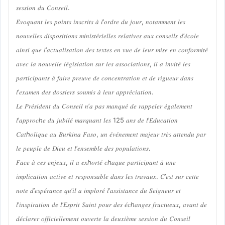
𝑠𝑒𝑠𝑠𝑖𝑜𝑛 𝑑𝑢 𝐶𝑜𝑛𝑠𝑒𝑖𝑙.
𝐸́𝑣𝑜𝑞𝑢𝑎𝑛𝑡 𝑙𝑒𝑠 𝑝𝑜𝑖𝑛𝑡𝑠 𝑖𝑛𝑠𝑐𝑟𝑖𝑡𝑠 𝑎̀ 𝑙’𝑜𝑟𝑑𝑟𝑒 𝑑𝑢 𝑗𝑜𝑢𝑟, 𝑛𝑜𝑡𝑎𝑚𝑚𝑒𝑛𝑡 𝑙𝑒𝑠
𝑛𝑜𝑢𝑣𝑒𝑙𝑙𝑒𝑠 𝑑𝑖𝑠𝑝𝑜𝑠𝑖𝑡𝑖𝑜𝑛𝑠 𝑚𝑖𝑛𝑖𝑠𝑡𝑒́𝑟𝑖𝑒𝑙𝑙𝑒𝑠 𝑟𝑒𝑙𝑎𝑡𝑖𝑣𝑒𝑠 𝑎𝑢𝑥 𝑐𝑜𝑛𝑠𝑒𝑖𝑙𝑠 𝑑’𝑒́𝑐𝑜𝑙𝑒
𝑎𝑖𝑛𝑠𝑖 𝑞𝑢𝑒 𝑙’𝑎𝑐𝑡𝑢𝑎𝑙𝑖𝑠𝑎𝑡𝑖𝑜𝑛 𝑑𝑒𝑠 𝑡𝑒𝑥𝑡𝑒𝑠 𝑒𝑛 𝑣𝑢𝑒 𝑑𝑒 𝑙𝑒𝑢𝑟 𝑚𝑖𝑠𝑒 𝑒𝑛 𝑐𝑜𝑛𝑓𝑜𝑟𝑚𝑖𝑡𝑒́
𝑎𝑣𝑒𝑐 𝑙𝑎 𝑛𝑜𝑢𝑣𝑒𝑙𝑙𝑒 𝑙𝑒́𝑔𝑖𝑠𝑙𝑎𝑡𝑖𝑜𝑛 𝑠𝑢𝑟 𝑙𝑒𝑠 𝑎𝑠𝑠𝑜𝑐𝑖𝑎𝑡𝑖𝑜𝑛𝑠, 𝑖𝑙 𝑎 𝑖𝑛𝑣𝑖𝑡𝑒́ 𝑙𝑒𝑠
𝑝𝑎𝑟𝑡𝑖𝑐𝑖𝑝𝑎𝑛𝑡𝑠 𝑎̀ 𝑓𝑎𝑖𝑟𝑒 𝑝𝑟𝑒𝑢𝑣𝑒 𝑑𝑒 𝑐𝑜𝑛𝑐𝑒𝑛𝑡𝑟𝑎𝑡𝑖𝑜𝑛 𝑒𝑡 𝑑𝑒 𝑟𝑖𝑔𝑢𝑒𝑢𝑟 𝑑𝑎𝑛𝑠
𝑙’𝑒𝑥𝑎𝑚𝑒𝑛 𝑑𝑒𝑠 𝑑𝑜𝑠𝑠𝑖𝑒𝑟𝑠 𝑠𝑜𝑢𝑚𝑖𝑠 𝑎̀ 𝑙𝑒𝑢𝑟 𝑎𝑝𝑝𝑟𝑒́𝑐𝑖𝑎𝑡𝑖𝑜𝑛.
𝐿𝑒 𝑃𝑟𝑒́𝑠𝑖𝑑𝑒𝑛𝑡 𝑑𝑢 𝐶𝑜𝑛𝑠𝑒𝑖𝑙 𝑛’𝑎 𝑝𝑎𝑠 𝑚𝑎𝑛𝑞𝑢𝑒́ 𝑑𝑒 𝑟𝑎𝑝𝑝𝑒𝑙𝑒𝑟 𝑒́𝑔𝑎𝑙𝑒𝑚𝑒𝑛𝑡
𝑙’𝑎𝑝𝑝𝑟𝑜𝑐ℎ𝑒 𝑑𝑢 𝑗𝑢𝑏𝑖𝑙𝑒́ 𝑚𝑎𝑟𝑞𝑢𝑎𝑛𝑡 𝑙𝑒𝑠 125 𝑎𝑛𝑠 𝑑𝑒 𝑙’𝐸́𝑑𝑢𝑐𝑎𝑡𝑖𝑜𝑛
𝐶𝑎𝑡ℎ𝑜𝑙𝑖𝑞𝑢𝑒 𝑎𝑢 𝐵𝑢𝑟𝑘𝑖𝑛𝑎 𝐹𝑎𝑠𝑜, 𝑢𝑛 𝑒́𝑣𝑒́𝑛𝑒𝑚𝑒𝑛𝑡 𝑚𝑎𝑗𝑒𝑢𝑟 𝑡𝑟𝑒̀𝑠 𝑎𝑡𝑡𝑒𝑛𝑑𝑢 𝑝𝑎𝑟
𝑙𝑒 𝑝𝑒𝑢𝑝𝑙𝑒 𝑑𝑒 𝐷𝑖𝑒𝑢 𝑒𝑡 𝑙’𝑒𝑛𝑠𝑒𝑚𝑏𝑙𝑒 𝑑𝑒𝑠 𝑝𝑜𝑝𝑢𝑙𝑎𝑡𝑖𝑜𝑛𝑠.
𝐹𝑎𝑐𝑒 𝑎̀ 𝑐𝑒𝑠 𝑒𝑛𝑗𝑒𝑢𝑥, 𝑖𝑙 𝑎 𝑒𝑥ℎ𝑜𝑟𝑡𝑒́ 𝑐ℎ𝑎𝑞𝑢𝑒 𝑝𝑎𝑟𝑡𝑖𝑐𝑖𝑝𝑎𝑛𝑡 𝑎̀ 𝑢𝑛𝑒
𝑖𝑚𝑝𝑙𝑖𝑐𝑎𝑡𝑖𝑜𝑛 𝑎𝑐𝑡𝑖𝑣𝑒 𝑒𝑡 𝑟𝑒𝑠𝑝𝑜𝑛𝑠𝑎𝑏𝑙𝑒 𝑑𝑎𝑛𝑠 𝑙𝑒𝑠 𝑡𝑟𝑎𝑣𝑎𝑢𝑥. 𝐶’𝑒𝑠𝑡 𝑠𝑢𝑟 𝑐𝑒𝑡𝑡𝑒
𝑛𝑜𝑡𝑒 𝑑’𝑒𝑠𝑝𝑒́𝑟𝑎𝑛𝑐𝑒 𝑞𝑢’𝑖𝑙 𝑎 𝑖𝑚𝑝𝑙𝑜𝑟𝑒́ 𝑙’𝑎𝑠𝑠𝑖𝑠𝑡𝑎𝑛𝑐𝑒 𝑑𝑢 𝑆𝑒𝑖𝑔𝑛𝑒𝑢𝑟 𝑒𝑡
𝑙’𝑖𝑛𝑠𝑝𝑖𝑟𝑎𝑡𝑖𝑜𝑛 𝑑𝑒 𝑙’𝐸𝑠𝑝𝑟𝑖𝑡 𝑆𝑎𝑖𝑛𝑡 𝑝𝑜𝑢𝑟 𝑑𝑒𝑠 𝑒́𝑐ℎ𝑎𝑛𝑔𝑒𝑠 𝑓𝑟𝑢𝑐𝑡𝑢𝑒𝑢𝑥, 𝑎𝑣𝑎𝑛𝑡 𝑑𝑒
𝑑𝑒́𝑐𝑙𝑎𝑟𝑒𝑟 𝑜𝑓𝑓𝑖𝑐𝑖𝑒𝑙𝑙𝑒𝑚𝑒𝑛𝑡 𝑜𝑢𝑣𝑒𝑟𝑡𝑒 𝑙𝑎 𝑑𝑒𝑢𝑥𝑖𝑒̀𝑚𝑒 𝑠𝑒𝑠𝑠𝑖𝑜𝑛 𝑑𝑢 𝐶𝑜𝑛𝑠𝑒𝑖𝑙