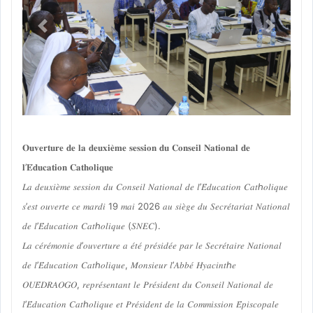
Previous
Next
𝐎𝐮𝐯𝐞𝐫𝐭𝐮𝐫𝐞 𝐝𝐞 𝐥𝐚 𝐝𝐞𝐮𝐱𝐢𝐞̀𝐦𝐞 𝐬𝐞𝐬𝐬𝐢𝐨𝐧 𝐝𝐮 𝐂𝐨𝐧𝐬𝐞𝐢𝐥 𝐍𝐚𝐭𝐢𝐨𝐧𝐚𝐥 𝐝𝐞
𝐥’𝐄́𝐝𝐮𝐜𝐚𝐭𝐢𝐨𝐧 𝐂𝐚𝐭𝐡𝐨𝐥𝐢𝐪𝐮𝐞
𝐿𝑎 𝑑𝑒𝑢𝑥𝑖𝑒̀𝑚𝑒 𝑠𝑒𝑠𝑠𝑖𝑜𝑛 𝑑𝑢 𝐶𝑜𝑛𝑠𝑒𝑖𝑙 𝑁𝑎𝑡𝑖𝑜𝑛𝑎𝑙 𝑑𝑒 𝑙’𝐸́𝑑𝑢𝑐𝑎𝑡𝑖𝑜𝑛 𝐶𝑎𝑡ℎ𝑜𝑙𝑖𝑞𝑢𝑒
𝑠’𝑒𝑠𝑡 𝑜𝑢𝑣𝑒𝑟𝑡𝑒 𝑐𝑒 𝑚𝑎𝑟𝑑𝑖 19 𝑚𝑎𝑖 2026 𝑎𝑢 𝑠𝑖𝑒̀𝑔𝑒 𝑑𝑢 𝑆𝑒𝑐𝑟𝑒́𝑡𝑎𝑟𝑖𝑎𝑡 𝑁𝑎𝑡𝑖𝑜𝑛𝑎𝑙
𝑑𝑒 𝑙’𝐸́𝑑𝑢𝑐𝑎𝑡𝑖𝑜𝑛 𝐶𝑎𝑡ℎ𝑜𝑙𝑖𝑞𝑢𝑒 (𝑆𝑁𝐸𝐶).
𝐿𝑎 𝑐𝑒́𝑟𝑒́𝑚𝑜𝑛𝑖𝑒 𝑑’𝑜𝑢𝑣𝑒𝑟𝑡𝑢𝑟𝑒 𝑎 𝑒́𝑡𝑒́ 𝑝𝑟𝑒́𝑠𝑖𝑑𝑒́𝑒 𝑝𝑎𝑟 𝑙𝑒 𝑆𝑒𝑐𝑟𝑒́𝑡𝑎𝑖𝑟𝑒 𝑁𝑎𝑡𝑖𝑜𝑛𝑎𝑙
𝑑𝑒 𝑙’𝐸́𝑑𝑢𝑐𝑎𝑡𝑖𝑜𝑛 𝐶𝑎𝑡ℎ𝑜𝑙𝑖𝑞𝑢𝑒, 𝑀𝑜𝑛𝑠𝑖𝑒𝑢𝑟 𝑙’𝐴𝑏𝑏𝑒́ 𝐻𝑦𝑎𝑐𝑖𝑛𝑡ℎ𝑒
𝑂𝑈𝐸́𝐷𝑅𝐴𝑂𝐺𝑂, 𝑟𝑒𝑝𝑟𝑒́𝑠𝑒𝑛𝑡𝑎𝑛𝑡 𝑙𝑒 𝑃𝑟𝑒́𝑠𝑖𝑑𝑒𝑛𝑡 𝑑𝑢 𝐶𝑜𝑛𝑠𝑒𝑖𝑙 𝑁𝑎𝑡𝑖𝑜𝑛𝑎𝑙 𝑑𝑒
𝑙’𝐸́𝑑𝑢𝑐𝑎𝑡𝑖𝑜𝑛 𝐶𝑎𝑡ℎ𝑜𝑙𝑖𝑞𝑢𝑒 𝑒𝑡 𝑃𝑟𝑒́𝑠𝑖𝑑𝑒𝑛𝑡 𝑑𝑒 𝑙𝑎 𝐶𝑜𝑚𝑚𝑖𝑠𝑠𝑖𝑜𝑛 𝐸́𝑝𝑖𝑠𝑐𝑜𝑝𝑎𝑙𝑒