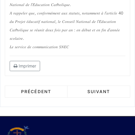
𝑁𝑎𝑡𝑖𝑜𝑛𝑎𝑙 𝑑𝑒 𝑙’𝐸́𝑑𝑢𝑐𝑎𝑡𝑖𝑜𝑛 𝐶𝑎𝑡ℎ𝑜𝑙𝑖𝑞𝑢𝑒.
𝐴̀ 𝑟𝑎𝑝𝑝𝑒𝑙𝑒𝑟 𝑞𝑢𝑒, 𝑐𝑜𝑛𝑓𝑜𝑟𝑚𝑒́𝑚𝑒𝑛𝑡 𝑎𝑢𝑥 𝑠𝑡𝑎𝑡𝑢𝑡𝑠, 𝑛𝑜𝑡𝑎𝑚𝑚𝑒𝑛𝑡 𝑎̀ 𝑙’𝑎𝑟𝑡𝑖𝑐𝑙𝑒 40
𝑑𝑢 𝑃𝑟𝑜𝑗𝑒𝑡 𝑒́𝑑𝑢𝑐𝑎𝑡𝑖𝑓 𝑛𝑎𝑡𝑖𝑜𝑛𝑎𝑙, 𝑙𝑒 𝐶𝑜𝑛𝑠𝑒𝑖𝑙 𝑁𝑎𝑡𝑖𝑜𝑛𝑎𝑙 𝑑𝑒 𝑙’𝐸́𝑑𝑢𝑐𝑎𝑡𝑖𝑜𝑛
𝐶𝑎𝑡ℎ𝑜𝑙𝑖𝑞𝑢𝑒 𝑠𝑒 𝑟𝑒́𝑢𝑛𝑖𝑡 𝑑𝑒𝑢𝑥 𝑓𝑜𝑖𝑠 𝑝𝑎𝑟 𝑎𝑛 : 𝑒𝑛 𝑑𝑒́𝑏𝑢𝑡 𝑒𝑡 𝑒𝑛 𝑓𝑖𝑛 𝑑’𝑎𝑛𝑛𝑒́𝑒
𝑠𝑐𝑜𝑙𝑎𝑖𝑟𝑒.
𝐿𝑒 𝑠𝑒𝑟𝑣𝑖𝑐𝑒 𝑑𝑒 𝑐𝑜𝑚𝑚𝑢𝑛𝑖𝑐𝑎𝑡𝑖𝑜𝑛 𝑆𝑁𝐸𝐶
Imprimer
PRÉCÉDENT
SUIVANT