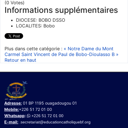
(0 Votes)
Informations supplémentaires
DIOCESE:
BOBO DSSO
LOCALITES:
Bobo
Plus dans cette catégorie :
« Notre Dame du Mont
Carmel
Saint Vincent de Paul de Bobo-Dioulasso B »
Retour en haut
Adresse:
01 BP 1195 ouagadougou 01
Mobile:
+226 51 72 01 00
Whatsapp
:
+226 51 72 01 00
.
E-mail:
secretariat@educationcatholiquebf.org
.