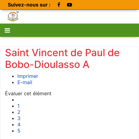
Suivez-nous sur :
Saint Vincent de Paul de
Bobo-Dioulasso A
Imprimer
E-mail
Évaluer cet élément
1
2
3
4
5