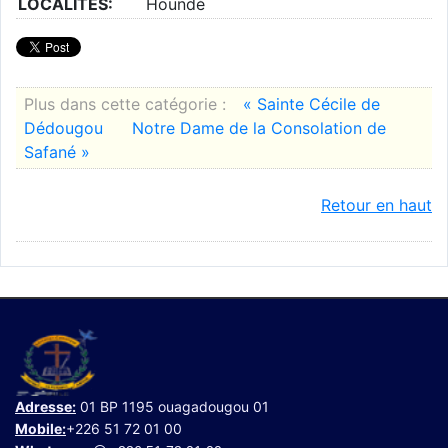
LOCALITES:
Houndé
Plus dans cette catégorie :
« Sainte Cécile de
Dédougou
Notre Dame de la Consolation de
Safané »
Retour en haut
Adresse:
01 BP 1195 ouagadougou 01
Mobile:
+226 51 72 01 00