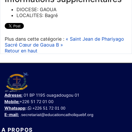
DIOCESE:
GAOUA
LOCALITES:
Bagré
Plus dans cette catégorie :
« Saint Jean de Phariyago
Sacré Cœur de Gaoua B »
Retour en haut
Adresse:
01 BP 1195 ouagadougou 01
Mobile:
+226 51 72 01 00
Whatsapp
:
+226 51 72 01 00
.
E-mail:
secretariat@educationcatholiquebf.org
.
A PROPOS