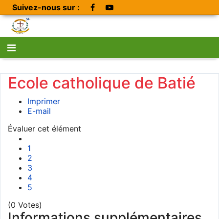
Suivez-nous sur :
Ecole catholique de Batié
Imprimer
E-mail
Évaluer cet élément
1
2
3
4
5
(0 Votes)
Informations supplémentaires