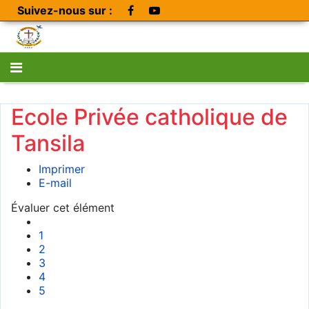
Suivez-nous sur :
Ecole Privée catholique de
Tansila
Imprimer
E-mail
Évaluer cet élément
1
2
3
4
5