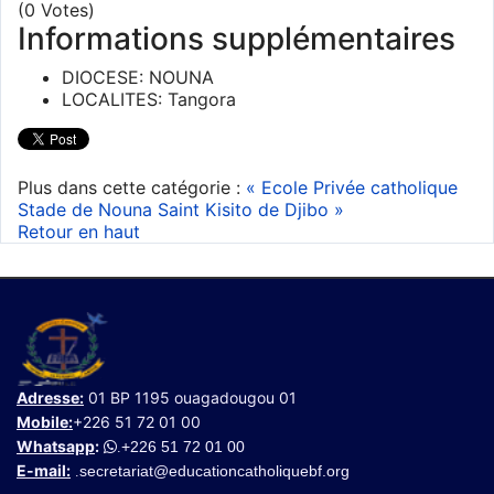
(0 Votes)
Informations supplémentaires
DIOCESE:
NOUNA
LOCALITES:
Tangora
Plus dans cette catégorie :
« Ecole Privée catholique
Stade de Nouna
Saint Kisito de Djibo »
Retour en haut
Adresse:
01 BP 1195 ouagadougou 01
Mobile:
+226 51 72 01 00
Whatsapp
:
+226 51 72 01 00
.
E-mail:
secretariat@educationcatholiquebf.org
.