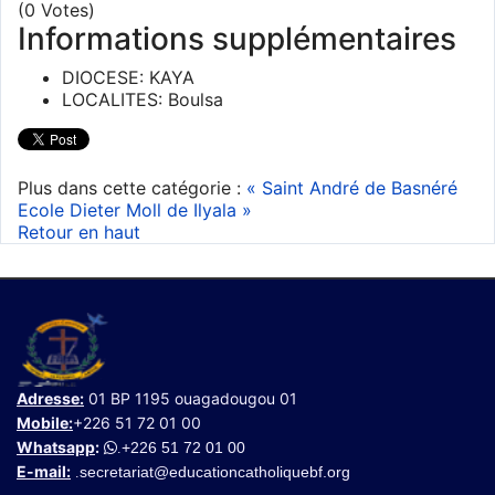
(0 Votes)
Informations supplémentaires
DIOCESE:
KAYA
LOCALITES:
Boulsa
Plus dans cette catégorie :
« Saint André de Basnéré
Ecole Dieter Moll de Ilyala »
Retour en haut
Adresse:
01 BP 1195 ouagadougou 01
Mobile:
+226 51 72 01 00
Whatsapp
:
+226 51 72 01 00
.
E-mail:
secretariat@educationcatholiquebf.org
.