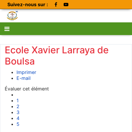
Suivez-nous sur :
Ecole Xavier Larraya de
Boulsa
Imprimer
E-mail
Évaluer cet élément
1
2
3
4
5