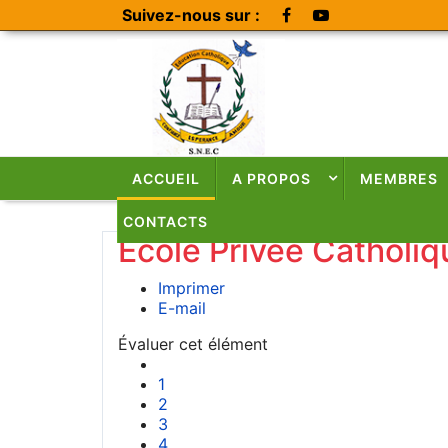
Suivez-nous sur :
ACCUEIL
A PROPOS
MEMBRES
CONTACTS
Ecole Privée Catholi
Imprimer
E-mail
Évaluer cet élément
1
2
3
4