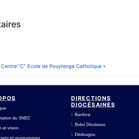
aires
Centre ‘’C’’
Ecole de Pouytenga Catholique »
OPOS
DIRECTIONS
DIOCÉSAINES
ique
Banfora
tation du SNEC
Bobo Dioulasso
 et vision
Dédougou
ojets et programmes