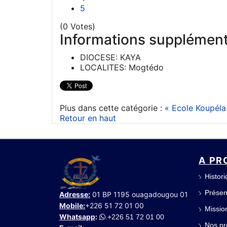
5
(0 Votes)
Informations supplément
DIOCESE:
KAYA
LOCALITES:
Mogtédo
Plus dans cette catégorie :
« Ecole Koupéla 
Retour en haut
A PR
Histor
Présen
Adresse:
01 BP 1195 ouagadougou 01
Mobile:
+226 51 72 01 00
Mission
Whatsapp
:
+226 51 72 01 00
.
Nos pr