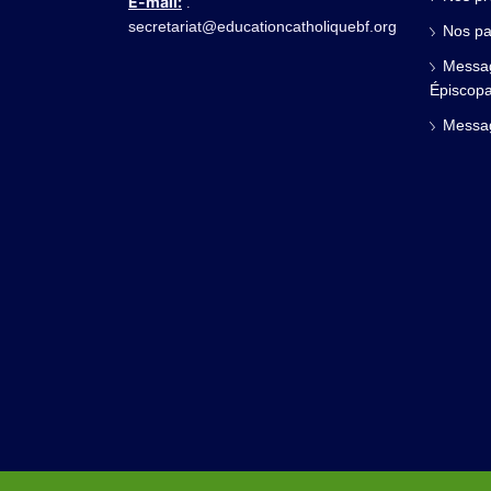
E-mail:
.
secretariat@educationcatholiquebf.org
Nos pa
Messag
Épiscopa
Messag