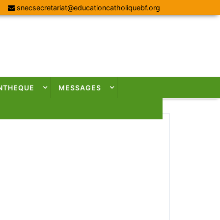
snecsecretariat@educationcatholiquebf.org
NTHEQUE
MESSAGES