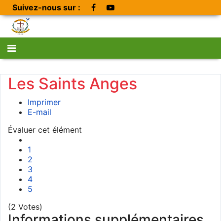
Suivez-nous sur :
Les Saints Anges
Imprimer
E-mail
Évaluer cet élément
1
2
3
4
5
(2 Votes)
Informations supplémentaires