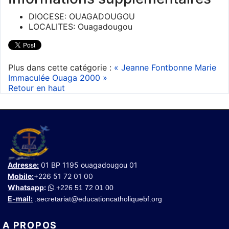
DIOCESE:
OUAGADOUGOU
LOCALITES:
Ouagadougou
Plus dans cette catégorie :
« Jeanne Fontbonne
Marie
Immaculée Ouaga 2000 »
Retour en haut
Adresse:
01 BP 1195 ouagadougou 01
Mobile:
+226 51 72 01 00
Whatsapp
:
+226 51 72 01 00
.
E-mail:
secretariat@educationcatholiquebf.org
.
A PROPOS