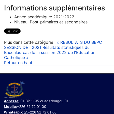
Informations supplémentaires
Année académique:
2021-2022
Niveau:
Post-primaires et secondaires
Plus dans cette catégorie :
« RESULTATS DU BEPC
SESSION DE : 2021
Résultats statistiques du
Baccalauréat de la session 2022 de l'Education
Catholique »
Retour en haut
Adresse:
01 BP 1195 ouagadougou 01
Mobile:
+226 51 72 01 00
Whatsapp
:
+226 51 72 01 00
.